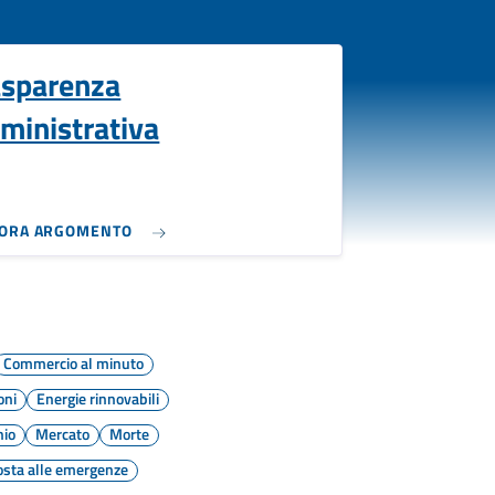
asparenza
ministrativa
LORA ARGOMENTO
Commercio al minuto
oni
Energie rinnovabili
nio
Mercato
Morte
osta alle emergenze