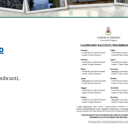
o
ombranti,