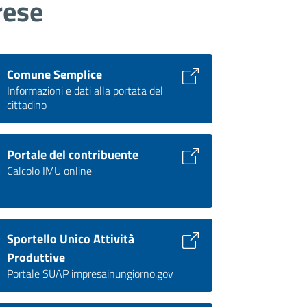
rese
Comune Semplice
Informazioni e dati alla portata del
cittadino
Portale del contribuente
Calcolo IMU online
Sportello Unico Attività
Produttive
Portale SUAP impresainungiorno.gov