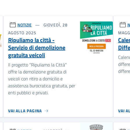
NOTIZIE
GIOVEDÌ, 28
N
AGOSTO 2025
MAGG
Ripuliamo la città -
Cale
Servizio di demolizione
Diff
gratuita veicoli
Calend
differ
Il progetto “Ripuliamo la Città”
differe
offre la demolizione gratuita di
veicoli con ritiro a domicilio e
assistenza burocratica gratuita, per
enti pubblici e privati.
VAI ALLA PAGINA
VAI A