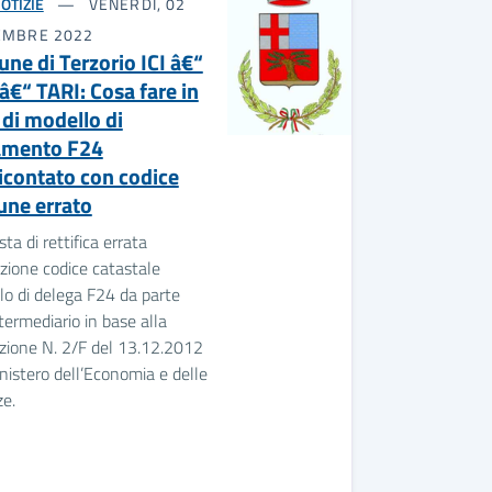
OTIZIE
VENERDÌ, 02
EMBRE 2022
ne di Terzorio ICI â€“
â€“ TARI: Cosa fare in
 di modello di
amento F24
icontato con codice
ne errato
sta di rettifica errata
izione codice catastale
o di delega F24 da parte
ntermediario in base alla
zione N. 2/F del 13.12.2012
nistero dell’Economia e delle
e.