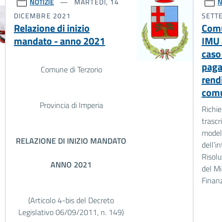
NOTIZIE
MARTEDÌ, 14
N
DICEMBRE 2021
SETT
Relazione di inizio
Comu
mandato - anno 2021
IMU 
caso
pag
Comune di Terzorio
rend
comu
Provincia di Imperia
Richie
trascr
modell
RELAZIONE DI INIZIO MANDATO
dell’i
Risolu
ANNO 2021
del Mi
Finanz
(Articolo 4-bis del Decreto
Legislativo 06/09/2011, n. 149)