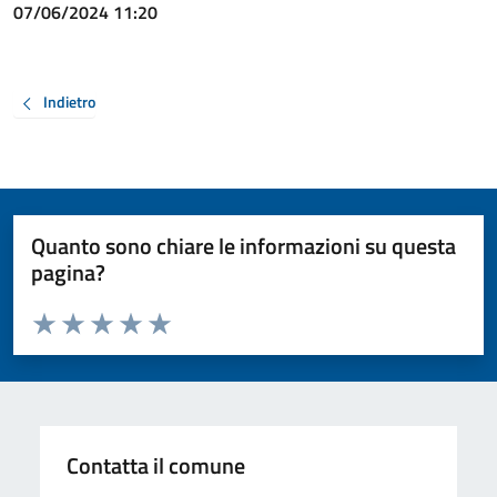
07/06/2024 11:20
Indietro
Quanto sono chiare le informazioni su questa
pagina?
Valuta da 1 a 5 stelle la pagina
Valuta 1 stelle su 5
Valuta 2 stelle su 5
Valuta 3 stelle su 5
Valuta 4 stelle su 5
Valuta 5 stelle su 5
Contatta il comune