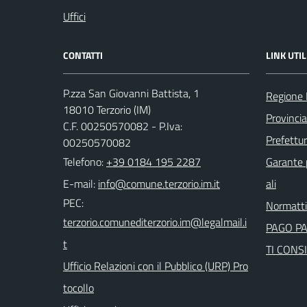
Uffici
CONTATTI
LINK UTIL
P.zza San Giovanni Battista, 1
Regione 
18010 Terzorio (IM)
Provincia
C.F. 00250570082 - P.Iva:
Prefettur
00250570082
Telefono:
+39 0184 195 2287
Garante p
E-mail:
ali
PEC:
Normatt
PAGO P
TI CONSI
Ufficio Relazioni con il Pubblico (URP) Pro
tocollo