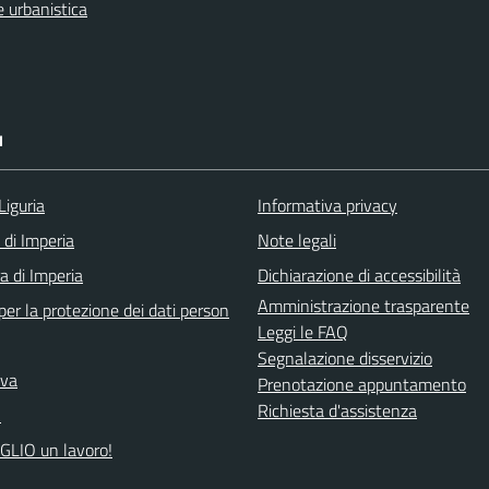
 urbanistica
I
Liguria
Informativa privacy
 di Imperia
Note legali
a di Imperia
Dichiarazione di accessibilità
Amministrazione trasparente
er la protezione dei dati person
Leggi le FAQ
Segnalazione disservizio
iva
Prenotazione appuntamento
Richiesta d'assistenza
A
GLIO un lavoro!