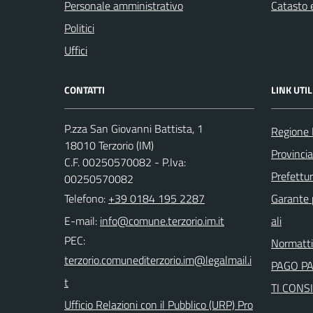
Personale amministrativo
Catasto e
Politici
Uffici
CONTATTI
LINK UTIL
P.zza San Giovanni Battista, 1
Regione 
18010 Terzorio (IM)
Provincia
C.F. 00250570082 - P.Iva:
Prefettur
00250570082
Telefono:
+39 0184 195 2287
Garante p
E-mail:
ali
PEC:
Normatt
PAGO P
TI CONSI
Ufficio Relazioni con il Pubblico (URP) Pro