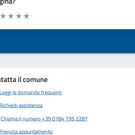
gina?
a da 1 a 5 stelle la pagina
ta 1 stelle su 5
Valuta 2 stelle su 5
Valuta 3 stelle su 5
Valuta 4 stelle su 5
Valuta 5 stelle su 5
tatta il comune
Leggi le domande frequenti
Richiedi assistenza
Chiama il numero +39 0184 195 2287
Prenota appuntamento