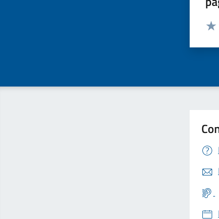
pa
Valut
Valu
Con