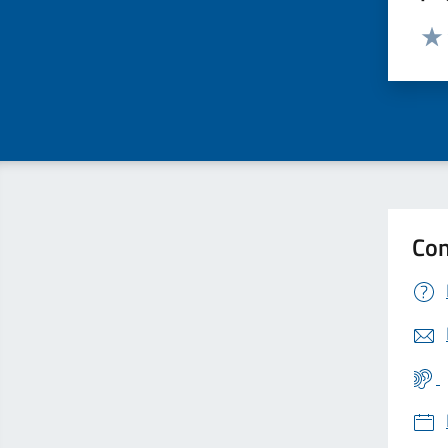
Valut
Valu
Con