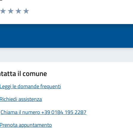
a da 1 a 5 stelle la pagina
ta 1 stelle su 5
Valuta 2 stelle su 5
Valuta 3 stelle su 5
Valuta 4 stelle su 5
Valuta 5 stelle su 5
tatta il comune
Leggi le domande frequenti
Richiedi assistenza
Chiama il numero +39 0184 195 2287
Prenota appuntamento