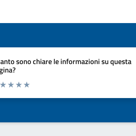
anto sono chiare le informazioni su questa
gina?
a da 1 a 5 stelle la pagina
ta 1 stelle su 5
Valuta 2 stelle su 5
Valuta 3 stelle su 5
Valuta 4 stelle su 5
Valuta 5 stelle su 5