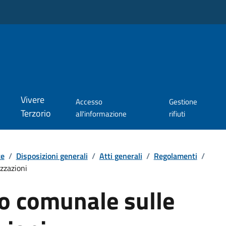
Vivere
Accesso
Gestione
Terzorio
all'informazione
rifiuti
te
/
Disposizioni generali
/
Atti generali
/
Regolamenti
/
zzazioni
 comunale sulle