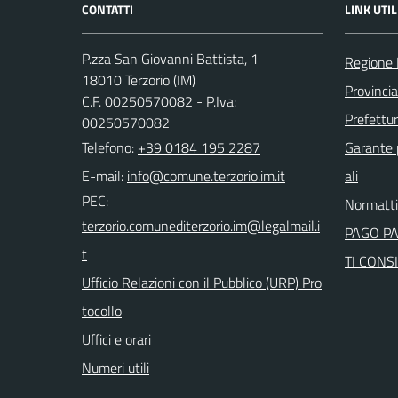
CONTATTI
LINK UTIL
P.zza San Giovanni Battista, 1
Regione 
18010 Terzorio (IM)
Provincia
C.F. 00250570082 - P.Iva:
Prefettur
00250570082
Telefono:
+39 0184 195 2287
Garante p
E-mail:
ali
PEC:
Normatt
PAGO P
TI CONSI
Ufficio Relazioni con il Pubblico (URP) Pro
tocollo
Uffici e orari
Numeri utili