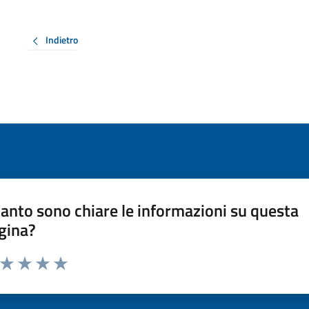
Indietro
anto sono chiare le informazioni su questa
gina?
a da 1 a 5 stelle la pagina
ta 1 stelle su 5
Valuta 2 stelle su 5
Valuta 3 stelle su 5
Valuta 4 stelle su 5
Valuta 5 stelle su 5