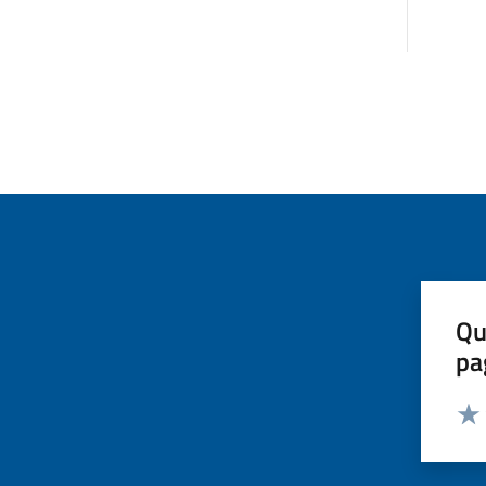
Qu
pa
Valut
Valu