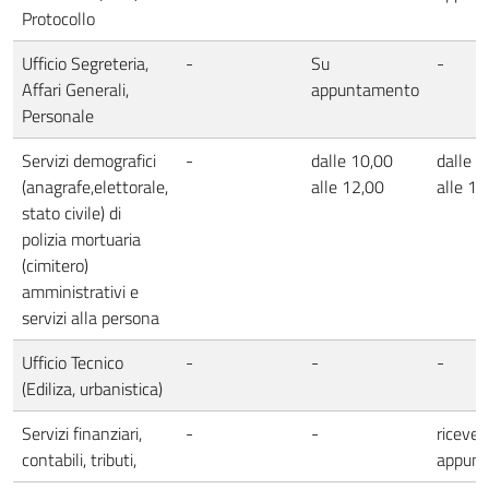
Protocollo
Ufficio Segreteria,
-
Su
-
Affari Generali,
appuntamento
Personale
Servizi demografici
-
dalle 10,00
dalle 1
(anagrafe,elettorale,
alle 12,00
alle 12
stato civile) di
polizia mortuaria
(cimitero)
amministrativi e
servizi alla persona
Ufficio Tecnico
-
-
-
(Ediliza, urbanistica)
Servizi finanziari,
-
-
riceve 
contabili, tributi,
appun