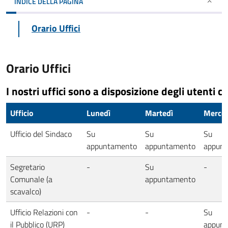
INDICE DELLA PAGINA
Orario Uffici
Orario Uffici
I nostri uffici sono a disposizione degli utenti co
Ufficio
Lunedì
Martedì
Mercol
Ufficio del Sindaco
Su
Su
Su
appuntamento
appuntamento
appun
Segretario
-
Su
-
Comunale (a
appuntamento
scavalco)
Ufficio Relazioni con
-
-
Su
il Pubblico (URP)
appun