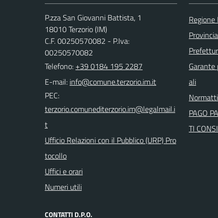
P.zza San Giovanni Battista, 1
Regione 
18010 Terzorio (IM)
Provincia
C.F. 00250570082 - P.Iva:
Prefettur
00250570082
Telefono:
+39 0184 195 2287
Garante p
E-mail:
ali
PEC:
Normatt
PAGO P
TI CONSI
Ufficio Relazioni con il Pubblico (URP) Pro
tocollo
Uffici e orari
Numeri utili
CONTATTI D.P.O.