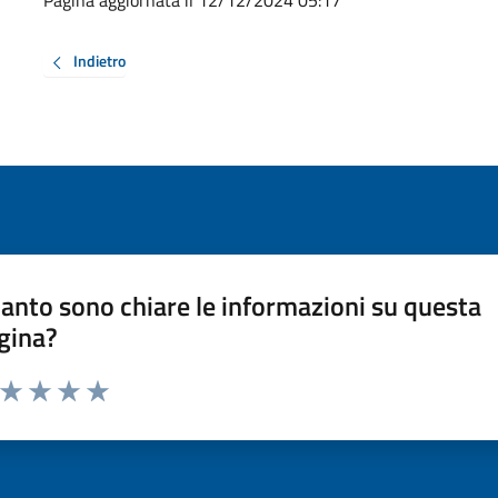
Pagina aggiornata il 12/12/2024 05:17
Indietro
anto sono chiare le informazioni su questa
gina?
a da 1 a 5 stelle la pagina
ta 1 stelle su 5
Valuta 2 stelle su 5
Valuta 3 stelle su 5
Valuta 4 stelle su 5
Valuta 5 stelle su 5