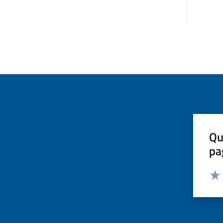
Qu
pa
Valut
Valu