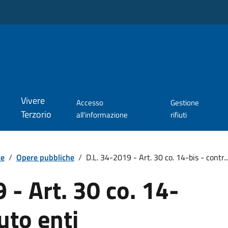
Vivere
Accesso
Gestione
Terzorio
all'informazione
rifiuti
te
/
Opere pubbliche
/
D.L. 34-2019 - Art. 30 co. 14-bis - contr..
 - Art. 30 co. 14-
uto enti