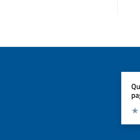
Qu
pa
Valut
Valu