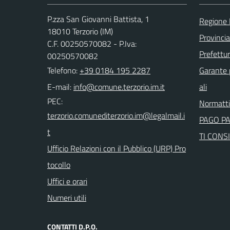
P.zza San Giovanni Battista, 1
Regione 
18010 Terzorio (IM)
Provincia
C.F. 00250570082 - P.Iva:
Prefettur
00250570082
Telefono:
+39 0184 195 2287
Garante p
E-mail:
ali
PEC:
Normatt
PAGO P
TI CONSI
Ufficio Relazioni con il Pubblico (URP) Pro
tocollo
Uffici e orari
Numeri utili
CONTATTI D.P.O.