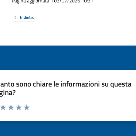
Pagina aggiornata il 03/07/2026 10:31
Indietro
anto sono chiare le informazioni su questa
gina?
a da 1 a 5 stelle la pagina
ta 1 stelle su 5
Valuta 2 stelle su 5
Valuta 3 stelle su 5
Valuta 4 stelle su 5
Valuta 5 stelle su 5