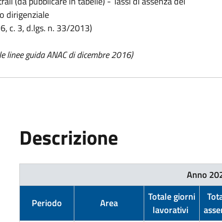
ali (da pubblicare in tabelle) - Tassi di assenza del
llo dirigenziale
6, c. 3, d.lgs. n. 33/2013)
le linee guida ANAC di dicembre 2016)
Descrizione
Anno 20
Totale giorni
Tot
Periodo
Area
lavorativi
asse