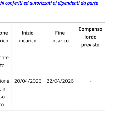
hi conferiti ed autorizzati ai dipendenti da parte
Compenso
ione
Inizio
Fine
lordo
arico
incarico
incarico
previsto
ente
uto
ione
20/04/2026
22/04/2026
-
 in
so
co