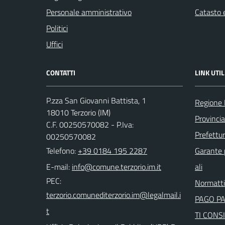
Personale amministrativo
Catasto e
Politici
Uffici
CONTATTI
LINK UTIL
P.zza San Giovanni Battista, 1
Regione 
18010 Terzorio (IM)
Provincia
C.F. 00250570082 - P.Iva:
Prefettur
00250570082
Telefono:
+39 0184 195 2287
Garante p
E-mail:
ali
PEC:
Normatt
PAGO P
TI CONSI