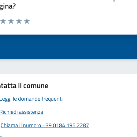
gina?
a da 1 a 5 stelle la pagina
ta 1 stelle su 5
Valuta 2 stelle su 5
Valuta 3 stelle su 5
Valuta 4 stelle su 5
Valuta 5 stelle su 5
tatta il comune
Leggi le domande frequenti
Richiedi assistenza
Chiama il numero +39 0184 195 2287