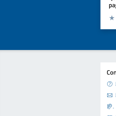
pa
Valut
Valu
Con