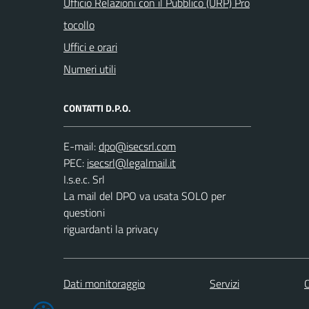
Ufficio Relazioni con il Pubblico (URP) Pro
tocollo
Uffici e orari
Numeri utili
CONTATTI D.P.O.
E-mail:
PEC:
I.s.e.c. Srl
La mail del DPO va usata SOLO per
questioni
riguardanti la privacy
Dati monitoraggio
Servizi
C