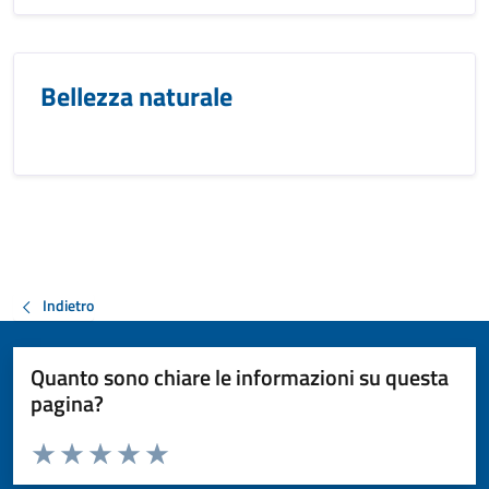
Bellezza naturale
Indietro
Quanto sono chiare le informazioni su questa
pagina?
Valuta da 1 a 5 stelle la pagina
Valuta 1 stelle su 5
Valuta 2 stelle su 5
Valuta 3 stelle su 5
Valuta 4 stelle su 5
Valuta 5 stelle su 5