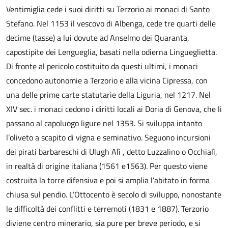
Ventimiglia cede i suoi diritti su Terzorio ai monaci di Santo
Stefano. Nel 1153 il vescovo di Albenga, cede tre quarti delle
decime (tasse) a lui dovute ad Anselmo dei Quaranta,
capostipite dei Lengueglia, basati nella odierna Lingueglietta.
Di fronte al pericolo costituito da questi ultimi, i monaci
concedono autonomie a Terzorio e alla vicina Cipressa, con
una delle prime carte statutarie della Liguria, nel 1217. Nel
XIV sec. i monaci cedono i diritti locali ai Doria di Genova, che li
passano al capoluogo ligure nel 1353. Si sviluppa intanto
l’oliveto a scapito di vigna e seminativo. Seguono incursioni
dei pirati barbareschi di Ulugh Alì , detto Luzzalino o Occhialì,
in realtà di origine italiana (1561 e1563). Per questo viene
costruita la torre difensiva e poi si amplia l’abitato in forma
chiusa sul pendio. L’Ottocento è secolo di sviluppo, nonostante
le difficoltà dei conflitti e terremoti (1831 e 1887). Terzorio
diviene centro minerario, sia pure per breve periodo, e si