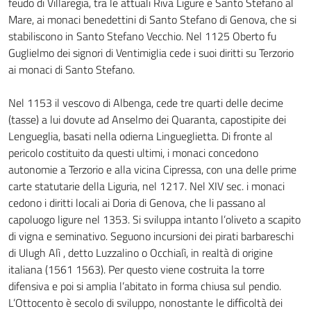
feudo di Villaregia, tra le attuali Riva Ligure e Santo Stefano al
Mare, ai monaci benedettini di Santo Stefano di Genova, che si
stabiliscono in Santo Stefano Vecchio. Nel 1125 Oberto fu
Guglielmo dei signori di Ventimiglia cede i suoi diritti su Terzorio
ai monaci di Santo Stefano.
Nel 1153 il vescovo di Albenga, cede tre quarti delle decime
(tasse) a lui dovute ad Anselmo dei Quaranta, capostipite dei
Lengueglia, basati nella odierna Lingueglietta. Di fronte al
pericolo costituito da questi ultimi, i monaci concedono
autonomie a Terzorio e alla vicina Cipressa, con una delle prime
carte statutarie della Liguria, nel 1217. Nel XIV sec. i monaci
cedono i diritti locali ai Doria di Genova, che li passano al
capoluogo ligure nel 1353. Si sviluppa intanto l’oliveto a scapito
di vigna e seminativo. Seguono incursioni dei pirati barbareschi
di Ulugh Alì , detto Luzzalino o Occhialì, in realtà di origine
italiana (1561 1563). Per questo viene costruita la torre
difensiva e poi si amplia l’abitato in forma chiusa sul pendio.
L’Ottocento è secolo di sviluppo, nonostante le difficoltà dei