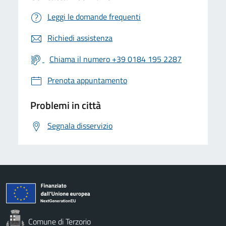
Leggi le domande frequenti
Richiedi assistenza
Chiama il numero +39 0184 195 2287
Prenota appuntamento
Problemi in città
Segnala disservizio
Comune di Terzorio