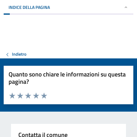
INDICE DELLA PAGINA
Indietro
Quanto sono chiare le informazioni su questa
pagina?
Valuta da 1 a 5 stelle la pagina
Valuta 1 stelle su 5
Valuta 2 stelle su 5
Valuta 3 stelle su 5
Valuta 4 stelle su 5
Valuta 5 stelle su 5
Contatta il comune