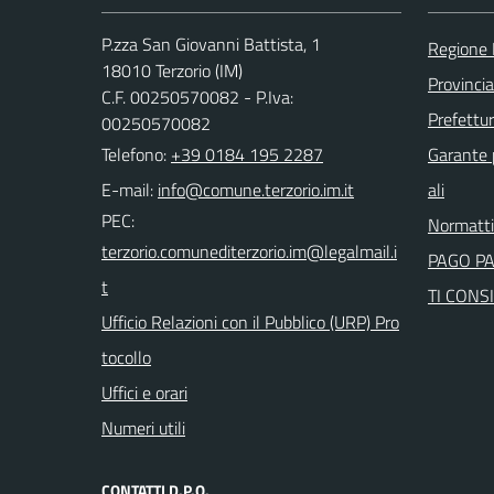
P.zza San Giovanni Battista, 1
Regione 
18010 Terzorio (IM)
Provincia
C.F. 00250570082 - P.Iva:
Prefettur
00250570082
Telefono:
+39 0184 195 2287
Garante p
E-mail:
ali
PEC:
Normatt
PAGO P
TI CONSI
Ufficio Relazioni con il Pubblico (URP) Pro
tocollo
Uffici e orari
Numeri utili
CONTATTI D.P.O.