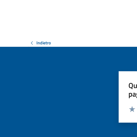
Indietro
Qu
pa
Valut
Valu