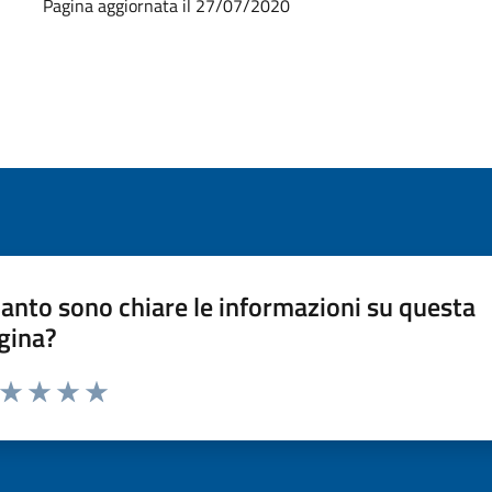
Pagina aggiornata il 27/07/2020
anto sono chiare le informazioni su questa
gina?
a da 1 a 5 stelle la pagina
ta 1 stelle su 5
Valuta 2 stelle su 5
Valuta 3 stelle su 5
Valuta 4 stelle su 5
Valuta 5 stelle su 5