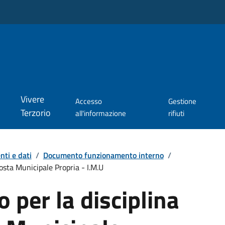
Vivere
Accesso
Gestione
Terzorio
all'informazione
rifiuti
ti e dati
/
Documento funzionamento interno
/
osta Municipale Propria - I.M.U
per la disciplina