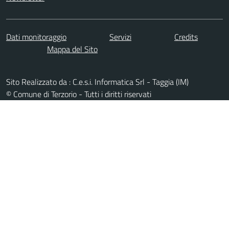
Dati monitoraggio
Servizi
Credits
Mappa del Sito
Sito Realizzato da : C.e.s.i. Informatica Srl - Taggia (IM)
© Comune di Terzorio - Tutti i diritti riservati