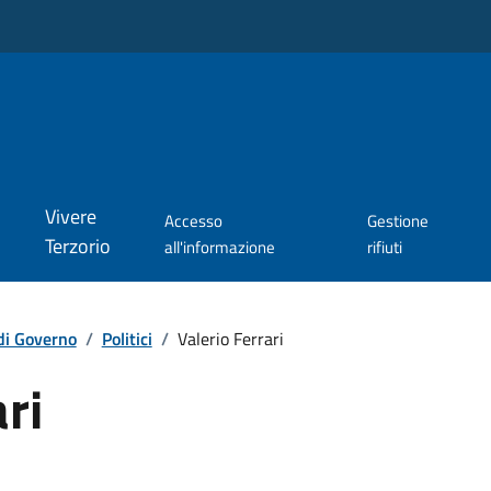
Vivere
Accesso
Gestione
Terzorio
all'informazione
rifiuti
di Governo
/
Politici
/
Valerio Ferrari
ri