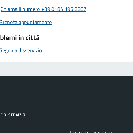
Chiama il numero +39 0184 195 2287
Prenota appuntamento
blemi in città
Segnala disservizio
E DI SERVIZIO
e
Imprese e commercio