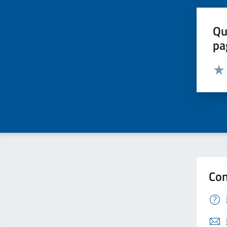
Qu
pa
Valut
Valu
Con