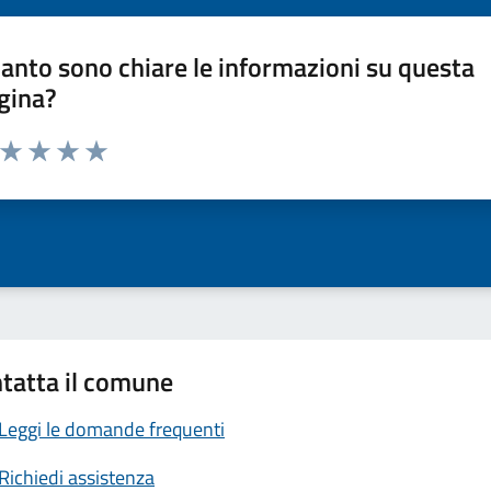
anto sono chiare le informazioni su questa
gina?
a da 1 a 5 stelle la pagina
ta 1 stelle su 5
Valuta 2 stelle su 5
Valuta 3 stelle su 5
Valuta 4 stelle su 5
Valuta 5 stelle su 5
tatta il comune
Leggi le domande frequenti
Richiedi assistenza